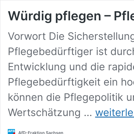
Würdig pflegen – Pf
Vorwort Die Sicherstellun
Pflegebedürftiger ist dur
Entwicklung und die rapi
Pflegebedürftigkeit ein h
können die Pflegepolitik u
Würdig
Wertschätzung …
weiterl
pflegen
–
Pflege
AfD-Fraktion Sachsen
würdigen!