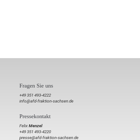
Fragen Sie uns
+49 351 493-4222
info@afd-fraktion-sachsen.de
Pressekontakt
Felix
Menzel
+49 351 493-4220
presse@afd-fraktion-sachsen.de