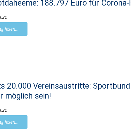
btdaheeme: 188.797 Euro für Corona
2021
ag lesen...
ts 20.000 Vereinsaustritte: Sportbun
r möglich sein!
2021
ag lesen...