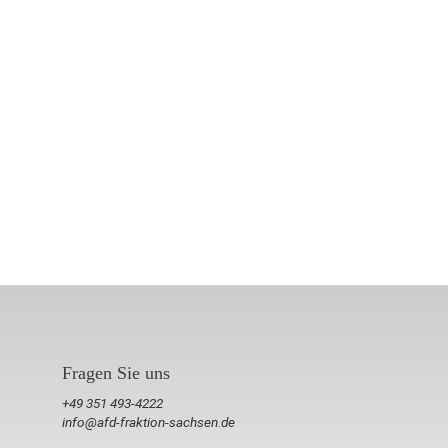
Fragen Sie uns
+49 351 493-4222
info@afd-fraktion-sachsen.de