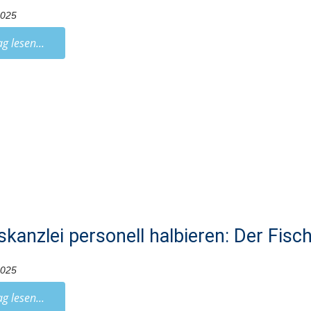
2025
ag lesen...
skanzlei personell halbieren: Der Fisc
2025
ag lesen...