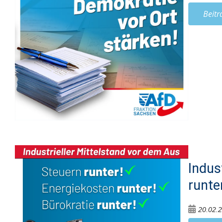
Beitr
Indus
runter
20.02.