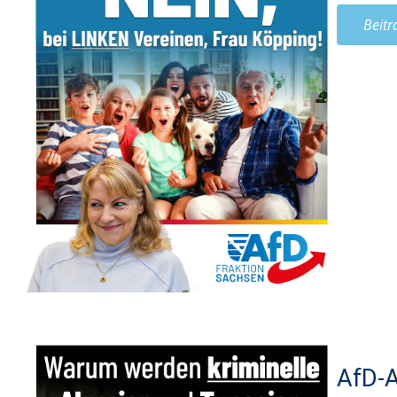
Beitr
AfD-A