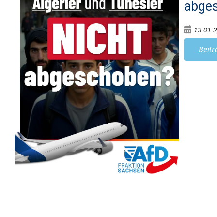
abge
13.01.
Beitr