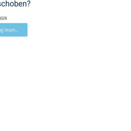
schoben?
2026
ag lesen...