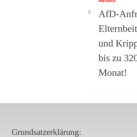
PREVIOUS
AfD-Anfr
Elternbei
und Kripp
bis zu 32
Monat!
Grundsatzerklärung: