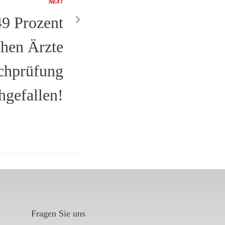
NEXT
9 Prozent
chen Ärzte
chprüfung
hgefallen!
Fragen Sie uns