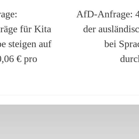
age:
AfD-Anfrage: 4
träge für Kita
der ausländis
e steigen auf
bei Spra
0,06 € pro
durc