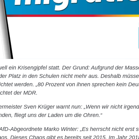
tuell ein Krisengipfel statt. Der Grund: Aufgrund der Ma
t der Platz in den Schulen nicht mehr aus. Deshalb müsse
richtet werden. „80 Prozent von ihnen sprechen kein Deu
ichtet der MDR.
ermeister Sven Krüger warnt nun: „Wenn wir nicht irge
den, fliegt uns der Laden um die Ohren.“
AfD-Abgeordnete Marko Winter: „Es herrscht nicht erst se
os. Dieses Chaos gibt es bereits seit 2015. Im Jahr 201