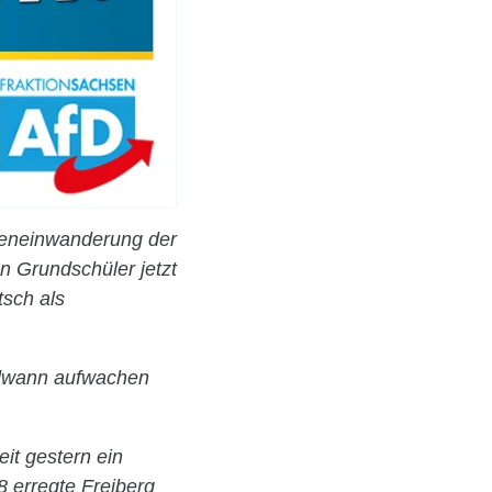
sseneinwanderung der
n Grundschüler jetzt
tsch als
ndwann aufwachen
it gestern ein
8 erregte Freiberg