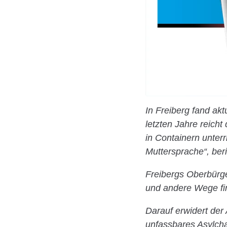
In Freiberg fand ak
letzten Jahre reich
in Containern unter
Muttersprache“, ber
Freibergs Oberbürg
und andere Wege fin
Darauf erwidert der 
unfassbares Asylcha