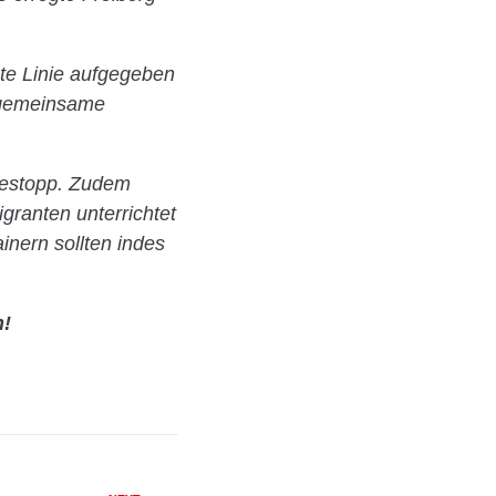
te Linie aufgegeben
s gemeinsame
mestopp. Zudem
granten unterrichtet
inern sollten indes
n!