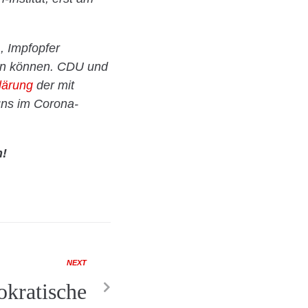
, Impfopfer
ngen können. CDU und
lärung
der mit
uns im Corona-
n!
NEXT
kratische