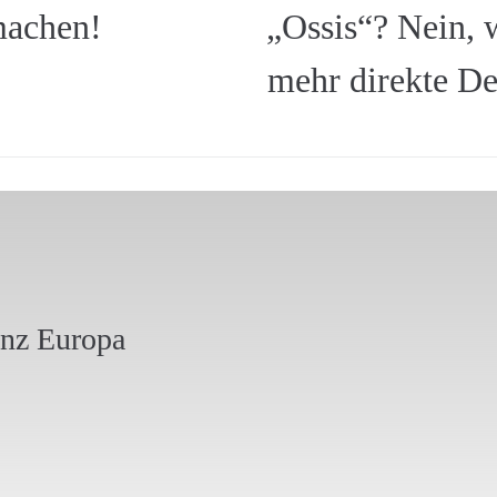
machen!
„Ossis“? Nein, 
mehr direkte D
anz Europa