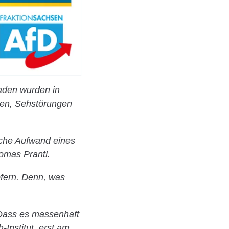
aden wurden in
len, Sehstörungen
sche Aufwand eines
homas Prantl.
pfern. Denn, was
 Dass es massenhaft
Institut, erst am