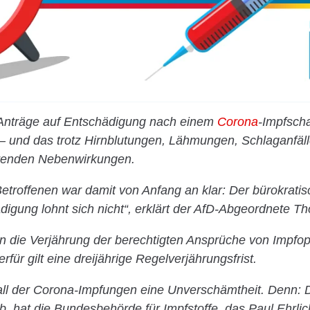
 Anträge auf Entschädigung nach einem
Corona
-Impfsch
– und das trotz Hirnblutungen, Lähmungen, Schlaganfäl
renden Nebenwirkungen.
Betroffenen war damit von Anfang an klar: Der bürokrati
digung lohnt sich nicht“, erklärt der AfD-Abgeordnete T
n die Verjährung der berechtigten Ansprüche von Impfo
rfür gilt eine dreijährige Regelverjährungsfrist.
 Fall der Corona-Impfungen eine Unverschämtheit. Denn:
 hat die Bundesbehörde für Impfstoffe, das Paul Ehrlich-