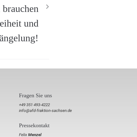
 brauchen
eiheit und
ängelung!
Fragen Sie uns
+49 351 493-4222
info@afd-fraktion-sachsen.de
Pressekontakt
Felix
Menzel