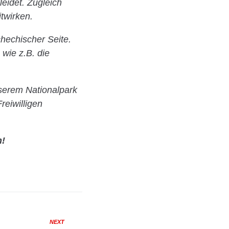
eidet. Zugleich
twirken.
chechischer Seite.
wie z.B. die
nserem Nationalpark
reiwilligen
n!
NEXT