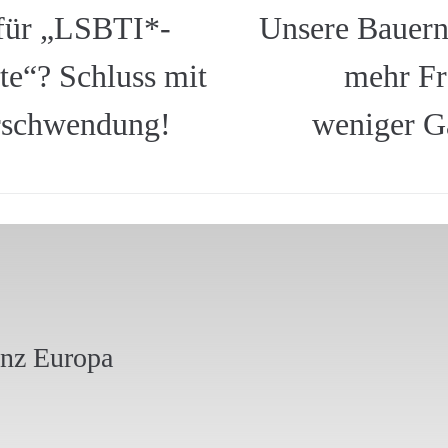
 für „LSBTI*-
Unsere Bauern
te“? Schluss mit
mehr Fr
erschwendung!
weniger G
anz Europa