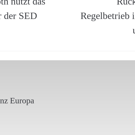
h nutzt das
Rüc
r der SED
Regelbetrieb 
anz Europa