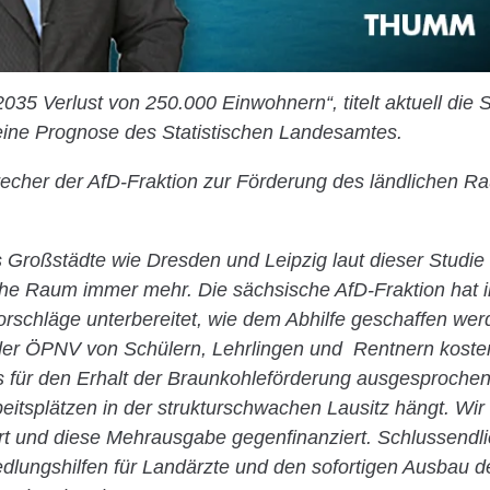
2035 Verlust von 250.000 Einwohnern“, titelt aktuell die
t eine Prognose des Statistischen Landesamtes.
recher der AfD-Fraktion zur Förderung des ländlichen 
Großstädte wie Dresden und Leipzig laut dieser Studie
liche Raum immer mehr. Die sächsische AfD-Fraktion hat 
rschläge unterbereitet, wie dem Abhilfe geschaffen we
 der ÖPNV von Schülern, Lehrlingen und Rentnern koste
 für den Erhalt der Braunkohleförderung ausgesprochen,
eitsplätzen in der strukturschwachen Lausitz hängt. Wi
t und diese Mehrausgabe gegenfinanziert. Schlussendl
edlungshilfen für Landärzte und den sofortigen Ausbau d