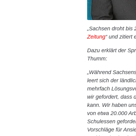
„Sachsen droht bis 
Zeitung
“ und zitier
Dazu erklärt der Sp
Thumm:
„Während Sachsens 
leert sich der länd
mehrfach Lösungsvo
wir gefordert, dass
kann. Wir haben uns
von etwa 20.000 Arb
Schulessen geforder
Vorschläge für Ansi