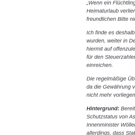
„Wenn ein Flüchtlin
Heimaturlaub verlie
freundlichen Bitte n
Ich finde es deshalb
wurden, weiter in D
hiermit auf offenzu
für den Steuerzahle
einreichen.
Die regelmäßige Übe
da die Gewährung vo
nicht mehr vorliegen
Hintergrund:
Berei
Schutzstatus von As
Innenminister Wölle
allerdings, dass Stat