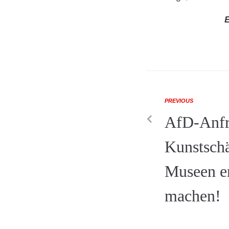
E
PREVIOUS
AfD-Anfr
Kunstschä
Museen en
machen!