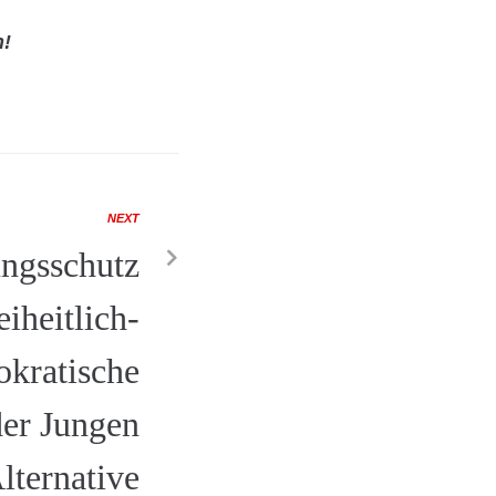
n!
NEXT
ungsschutz
eiheitlich-
kratische
der Jungen
lternative