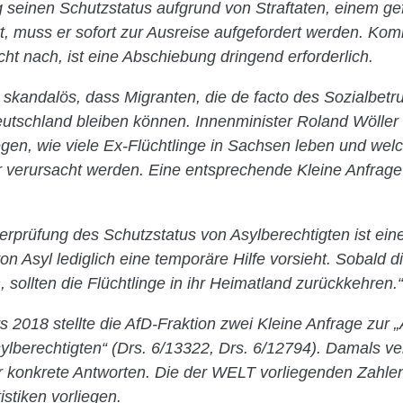
g seinen Schutzstatus aufgrund von Straftaten, einem ge
rt, muss er sofort zur Ausreise aufgefordert werden. Kom
icht nach, ist eine Abschiebung dringend erforderlich.
 skandalös, dass Migranten, die de facto des Sozialbetr
eutschland bleiben können. Innenminister Roland Wöller
legen, wie viele Ex-Flüchtlinge in Sachsen leben und wel
r verursacht werden. Eine entsprechende Kleine Anfrage
rprüfung des Schutzstatus von Asylberechtigten ist ein
n Asyl lediglich eine temporäre Hilfe vorsieht. Sobald d
, sollten die Flüchtlinge in ihr Heimatland zurückkehren.“
ts 2018 stellte die AfD-Fraktion zwei Kleine Anfrage zur
ylberechtigten“ (Drs. 6/13322, Drs. 6/12794). Damals ve
r konkrete Antworten. Die der WELT vorliegenden Zahle
istiken vorliegen.