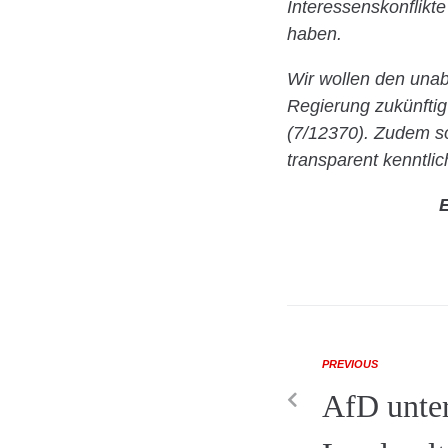
Interessenskonflikt
haben.
Wir wollen den unab
Regierung zukünftig
(7/12370). Zudem so
transparent kenntli
E
PREVIOUS
AfD unter