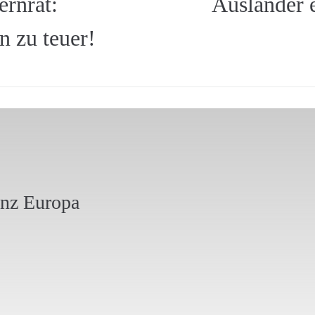
ernrat:
Ausländer 
n zu teuer!
anz Europa