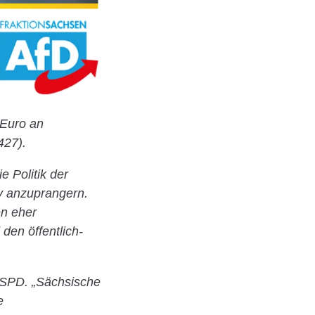
 Euro an
427).
e Politik der
v anzuprangern.
en eher
den öffentlich-
 SPD. „Sächsische
e