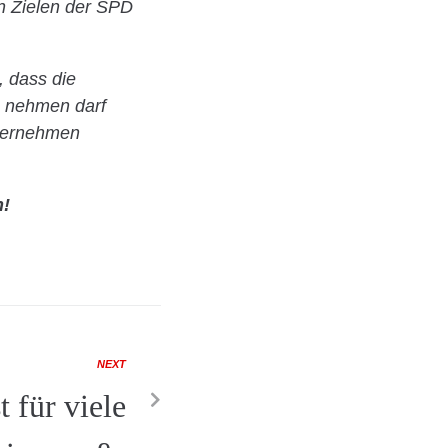
en Zielen der SPD
, dass die
ag nehmen darf
nternehmen
n!
NEXT
t für viele