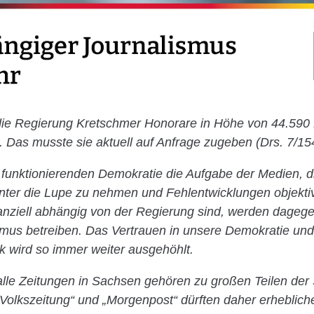
 die Regierung Kretschmer Honorare in Höhe von 44.590
t. Das musste sie aktuell auf Anfrage zugeben (Drs. 7/15
r funktionierenden Demokratie die Aufgabe der Medien, di
unter die Lupe zu nehmen und Fehlentwicklungen objekti
inanziell abhängig von der Regierung sind, werden dageg
mus betreiben. Das Vertrauen in unsere Demokratie und 
k wird so immer weiter ausgehöhlt.
lle Zeitungen in Sachsen gehören zu großen Teilen der
r Volkszeitung“ und „Morgenpost“ dürften daher erheblich