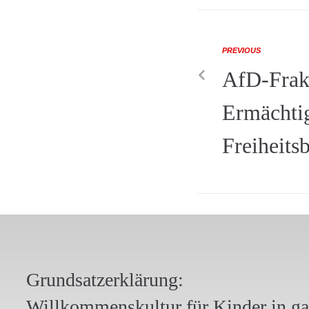
PREVIOUS
AfD-Frak
Ermächti
Freiheits
Grundsatzerklärung:
Willkommenskultur für Kinder in g