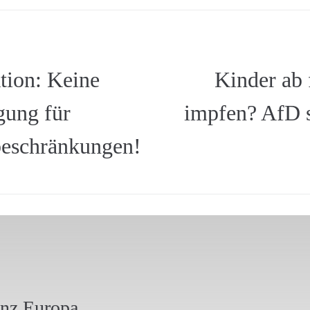
tion: Keine
Kinder ab 
gung für
impfen? AfD s
beschränkungen!
anz Europa