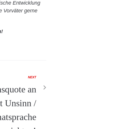
tische Entwicklung
e Vorväter gerne
n!
NEXT
nsquote an
t Unsinn /
matsprache