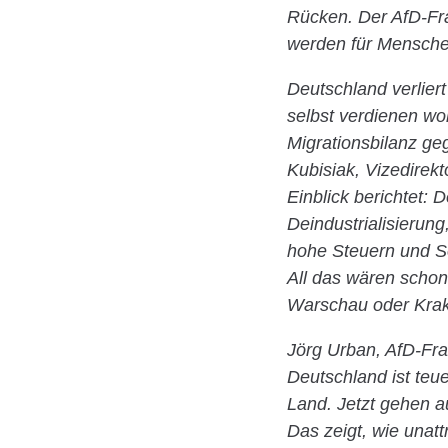
Rücken. Der AfD-Fra
werden für Menschen
Deutschland verliert
selbst verdienen wol
Migrationsbilanz ge
Kubisiak, Vizedirek
Einblick berichtet:
Deindustrialisierun
hohe Steuern und So
All das wären scho
Warschau oder Kraka
Jörg Urban, AfD-Fra
Deutschland ist teu
Land. Jetzt gehen au
Das zeigt, wie unatt