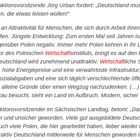
ktionsvorsitzende Jörg Urban fordert: „Deutschland muss
, die etwas leisten wollen!“
 an Attraktivität für Menschen, die sich durch Arbeit ihr
len. Jüngste Entwicklung: Zum ersten Mal seit Jahren ist
genüber Polen negativ. Immer mehr Polen kehren in ihr 
tor des Polnischen
Wirtschaft
sinstituts, bringt es auf den
 Deutschland wird zunehmend unattraktiv.
Wirtschaft
liche 
g, hohe Energiepreise und eine verwahrloste Infrastrukt
zialabgaben und eine sich täglich verschlechternde öffen
n alleine Gründe über einen Wegzug nachzudenken. (…)
u besucht, sieht ein Land im Aufbruch. Modern, sicher 
ktionsvorsitzender im Sächsischen Landtag, betont: „Da
er und unsicher geworden. Viele gut ausgebildete Deuts
ch viele Polen, die hier gearbeitet haben, lieber wieder 
raktiv Deutschland mittlerweile für Menschen geworden is