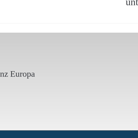
unt
anz Europa