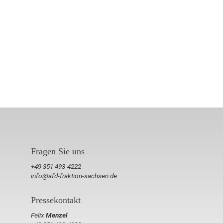
Fragen Sie uns
+49 351 493-4222
info@afd-fraktion-sachsen.de
Pressekontakt
Felix
Menzel