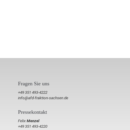
Fragen Sie uns
+49 351 493-4222
info@afd-fraktion-sachsen.de
Pressekontakt
Felix
Menzel
+49 351 493-4220