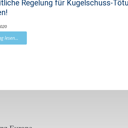
itliche Regelung für Kugelschuss-Tö
n!
2020
ag lesen...