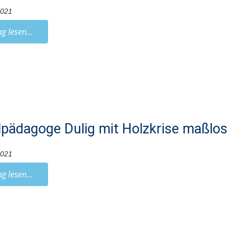
2021
ag lesen...
lpädagoge Dulig mit Holzkrise maßlos
2021
ag lesen...