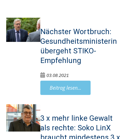
Nächster Wortbruch:
Gesundheitsministerin
übergeht STIKO-
Empfehlung
03.08.2021
Beitrag lesen...
3 x mehr linke Gewalt
als rechte: Soko LinX
braucht mindestens 3 x