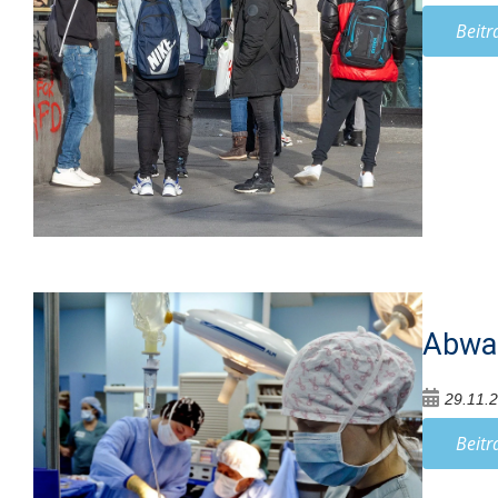
Beitr
Abwan
29.11.
Beitr