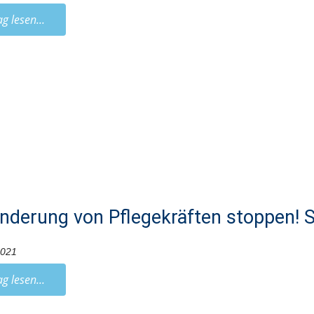
ag lesen...
derung von Pflegekräften stoppen! S
2021
ag lesen...