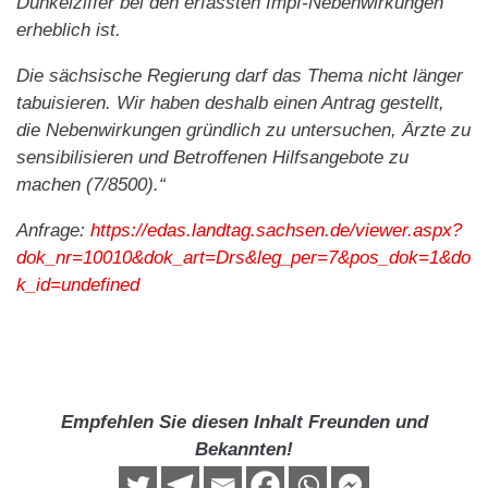
Dunkelziffer bei den erfassten Impf-Nebenwirkungen
erheblich ist.
Die sächsische Regierung darf das Thema nicht länger
tabuisieren. Wir haben deshalb einen Antrag gestellt,
die Nebenwirkungen gründlich zu untersuchen, Ärzte zu
sensibilisieren und Betroffenen Hilfsangebote zu
machen (7/8500).“
Anfrage:
https://edas.landtag.sachsen.de/viewer.aspx?
dok_nr=10010&dok_art=Drs&leg_per=7&pos_dok=1&do
k_id=undefined
Empfehlen Sie diesen Inhalt Freunden und
Bekannten!