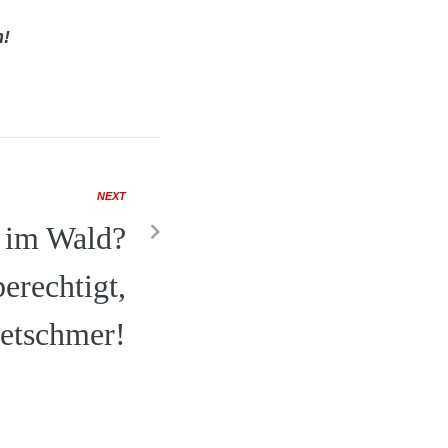
n!
NEXT
 im Wald?
erechtigt,
etschmer!