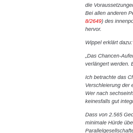
die Voraussetzungen
Bei allen anderen Pe
8/2649
) des innenp
hervor.
Wippel erklärt dazu:
„Das Chancen-Aufent
verlängert werden. 
Ich betrachte das C
Verschleierung der ei
Wer nach sechseinha
keinesfalls gut inte
Dass von 2.565 Ged
minimale Hürde über
Parallelgesellschaft