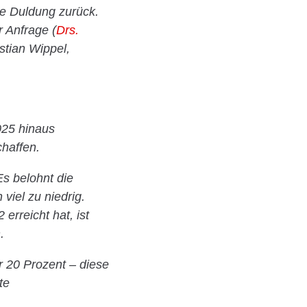
ie Duldung zurück.
r Anfrage (
Drs.
stian Wippel,
025 hinaus
chaffen.
Es belohnt die
 viel zu niedrig.
erreicht hat, ist
.
 20 Prozent – diese
te