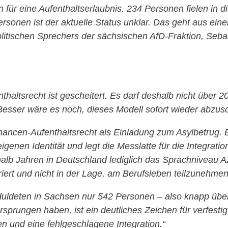
 für eine Aufenthaltserlaubnis. 234 Personen fielen in d
rsonen ist der aktuelle Status unklar. Das geht aus eine
olitischen Sprechers der sächsischen AfD-Fraktion, Seba
haltsrecht ist gescheitert. Es darf deshalb nicht über 2
Besser wäre es noch, dieses Modell sofort wieder abzus
hancen-Aufenthaltsrecht als Einladung zum Asylbetrug. 
genen Identität und legt die Messlatte für die Integration
lb Jahren in Deutschland lediglich das Sprachniveau A2 
griert und nicht in der Lage, am Berufsleben teilzunehmen
uldeten in Sachsen nur 542 Personen – also knapp über
sprungen haben, ist ein deutliches Zeichen für verfestig
en und eine fehlgeschlagene Integration.“