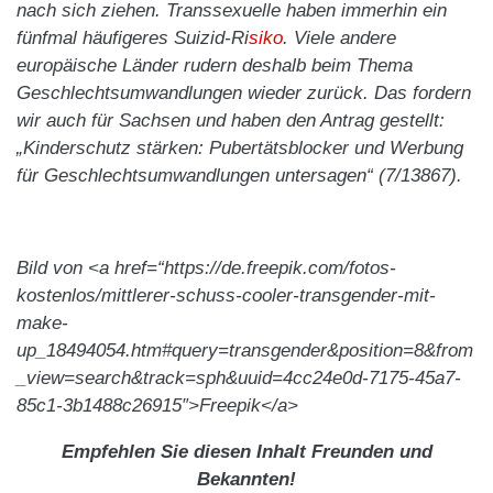
nach sich ziehen. Transsexuelle haben immerhin ein
fünfmal häufigeres Suizid-Ri
siko
. Viele andere
europäische Länder rudern deshalb beim Thema
Geschlechtsumwandlungen wieder zurück. Das fordern
wir auch für Sachsen und haben den Antrag gestellt:
„Kinderschutz stärken: Pubertätsblocker und Werbung
für Geschlechtsumwandlungen untersagen“ (7/13867).
Bild von <a href=“https://de.freepik.com/fotos-
kostenlos/mittlerer-schuss-cooler-transgender-mit-
make-
up_18494054.htm#query=transgender&position=8&from
_view=search&track=sph&uuid=4cc24e0d-7175-45a7-
85c1-3b1488c26915″>Freepik</a>
Empfehlen Sie diesen Inhalt Freunden und
Bekannten!