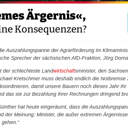
ie Auszahlungspanne der Agrarförderung im Klimaminist
ische Sprecher der sächsischen AfD-Fraktion, Jörg Dorn
t der schlechteste Land
wirtschaft
sminister, den Sachsen
ichael Kretschmer muss deshalb endlich die Notbremse
oordinieren, damit unsere Bauern noch dieses Jahr ih
nd das sie zur Bezahlung ihrer Rechnungen dringend br
Günther hat heute eingeräumt, dass die Auszahlungspan
ind der Meinung: Minister, die außer extremen Ärgerniss
 gehen.“