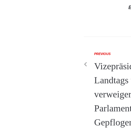
E
PREVIOUS
Vizepräsi
Landtags
verweiger
Parlament
Gepflogen