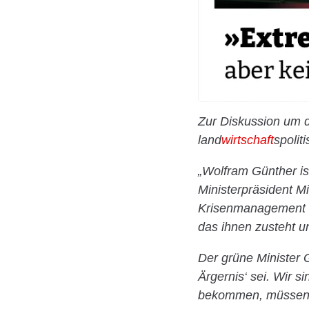
Zur Diskussion um d
land
wirtschaft
spolit
„Wolfram Günther is
Ministerpräsident M
Krisenmanagement k
das ihnen zusteht u
Der grüne Minister 
Ärgernis‘ sei. Wir s
bekommen, müssen