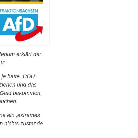
erium erklärt der
au:
 je hatte. CDU-
 ziehen und das
r Geld bekommen,
auchen.
ne ein ‚extremes
en nichts zustande