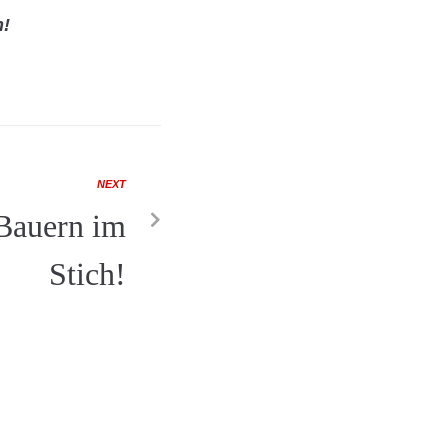
n!
NEXT
Bauern im
Stich!