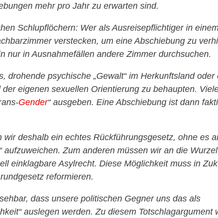
iebungen mehr pro Jahr zu erwarten sind.
chen Schlupflöchern: Wer als Ausreisepflichtiger in einem
achbarzimmer verstecken, um eine Abschiebung zu verh
hin nur in Ausnahmefällen andere Zimmer durchsuchen.
es, drohende psychische „Gewalt“ im Herkunftsland oder
 der eigenen sexuellen Orientierung zu behaupten. Viele
rans-
Gender
“ ausgeben. Eine Abschiebung ist dann fakt
wir deshalb ein echtes Rückführungsgesetz, ohne es a
“ aufzuweichen. Zum anderen müssen wir an die Wurze
ell einklagbare Asylrecht. Diese Möglichkeit muss in Zuku
rundgesetz reformieren.
absehbar, dass unsere politischen Gegner uns das als
chkeit“ auslegen werden. Zu diesem Totschlagargument 