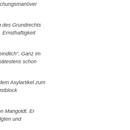
äuschungsmanöver
g des Grundrechts
 Ernsthaftigkeit
eindlich“. Ganz im
spätestens schon
 dem Asylartikel zum
Ostblock
n Mangoldt. Er
lgten und