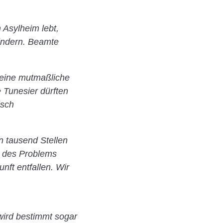
 Asylheim lebt,
indern. Beamte
 eine mutmaßliche
 Tunesier dürften
isch
n tausend Stellen
l des Problems
nft entfallen. Wir
wird bestimmt sogar