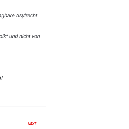
agbare Asylrecht
lk“ und nicht von
n!
NEXT