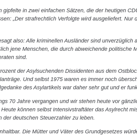
 gipfelte in zwei einfachen Sätzen, die der heutigen C
n: „Der strafrechtlich Verfolgte wird ausgeliefert. Nur d
agt also: Alle kriminellen Ausländer sind unverzüglich
lich jene Menschen, die durch abweichende politische M
raten sind.
rozent der Asylsuchenden Dissidenten aus dem Ostbloc
ylanträge. Und selbst 1975 waren es immer noch übersc
gedanke des Asylartikels war daher sehr gut und er funkt
ings 70 Jahre vergangen und wir stehen heute vor gänzl
Heute können selbst Intensivstraftäter das Asylrecht m
n der deutschen Steuerzahler zu leben.
unhaltbar. Die Mütter und Väter des Grundgesetzes würd