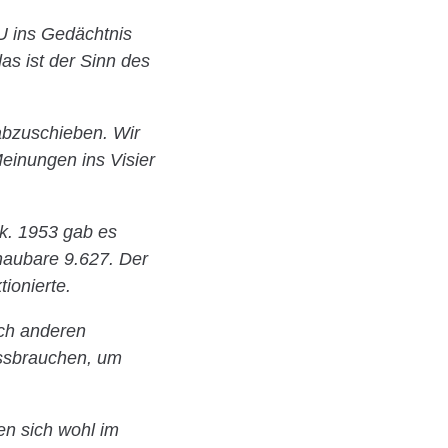
DU ins Gedächtnis
as ist der Sinn des
 abzuschieben. Wir
einungen ins Visier
k. 1953 gab es
haubare 9.627. Der
ionierte.
ich anderen
issbrauchen, um
en sich wohl im