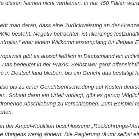
die diesen Namen nicht verdienen. In nur 450 Fällen wurd
 sieht man daran, dass eine Zurückweisung an der Grenze 
lle besteht. Negativ betrachtet, ist allerdings festzuhal
ntrollen“ eher einem Willkommensempfang für illegale 
opaweit gibt es ausschließlich in Deutschland ein indivi
 Das bedeutet in der Praxis: Selbst wer ganz offensichtl
ge in Deutschland bleiben, bis ein Gericht das bestätigt h
 also bis zu einer Gerichtsentscheidung auf Kosten deuts
n. Sobald dann ein Urteil vorliegt, gibt es genug Möglich
 drohende Abschiebung zu verschleppen. Zum Beispiel re
chen.
n der Ampel-Koalition beschlossene „Rückführungs-Ve
re übrigens wenig ändern. Die Regierung räumt selbst e