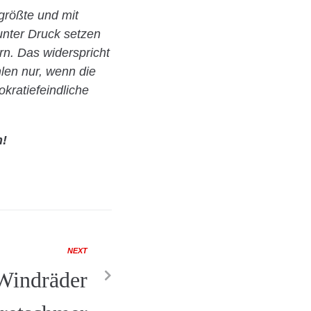
größte und mit
 unter Druck setzen
rn. Das widerspricht
len nur, wenn die
ratiefeindliche
n!
NEXT
Windräder