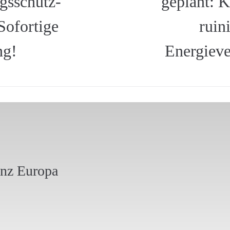
gsschutz-
geplant: 
Sofortige
ruin
ng!
Energieve
anz Europa