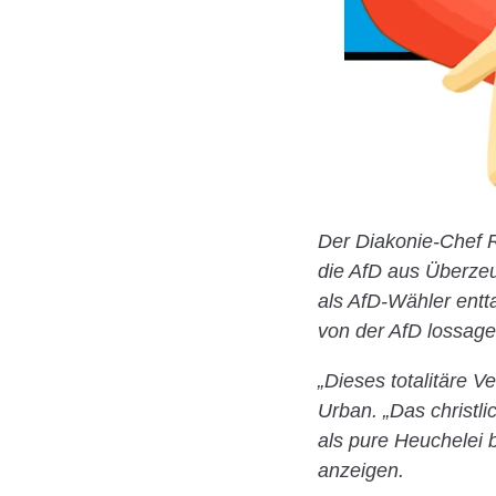
Der Diakonie-Chef 
die AfD aus Überzeug
als AfD-Wähler entta
von der AfD lossage
„Dieses totalitäre V
Urban. „Das christl
als pure Heuchelei
anzeigen.