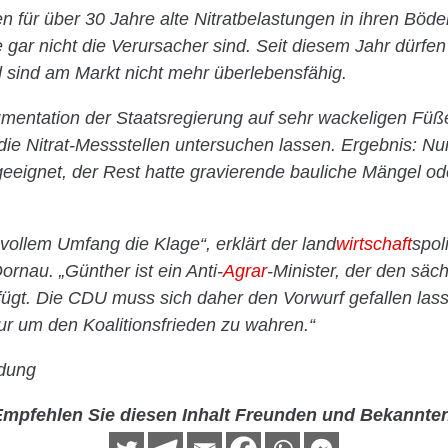
n für über 30 Jahre alte Nitratbelastungen in ihren Böde
 gar nicht die Verursacher sind. Seit diesem Jahr dürfen
sind am Markt nicht mehr überlebensfähig.
umentation der Staatsregierung auf sehr wackeligen Fü
ie Nitrat-Messstellen untersuchen lassen. Ergebnis: Nu
eeignet, der Rest hatte gravierende bauliche Mängel ode
 vollem Umfang die Klage“, erklärt der land
wirtschaft
spol
ornau. „Günther ist ein Anti-
Agrar
-Minister, der den sä
gt. Die CDU muss sich daher den Vorwurf gefallen lass
ur um den Koalitionsfrieden zu wahren.“
ndung
mpfehlen Sie diesen Inhalt Freunden und Bekannte