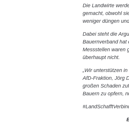
Die Landwirte werde
gemacht, obwohl sie
weniger düngen und 
Dabei steht die Arg
Bauernverband hat d
Messstellen waren g
überhaupt nicht.
„Wir unterstützen in
AfD-Fraktion, Jörg D
großen Schaden zufü
Bauern zu opfern, n
#LandSchafftVerbi
E