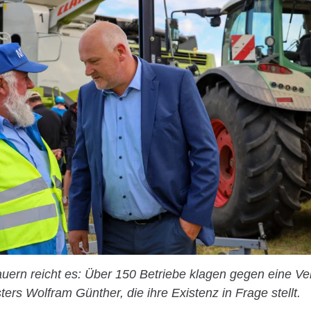
uern reicht es: Über 150 Betriebe klagen gegen eine V
rs Wolfram Günther, die ihre Existenz in Frage stellt.