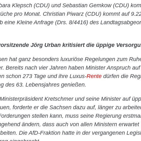
bara Klepsch (CDU) und Sebastian Gemkow (CDU) kom
üche pro Monat. Christian Piwarz (CDU) kommt auf 9.2
b eine Kleine Anfrage (Drs. 8/4416) des Landtagsabgeo
orsitzende Jörg Urban kritisiert die üppige Versorg
hsen hat ganz besonders luxuriöse Regelungen zum Ruhe
r. Bereits nach vier Jahren haben Minister Anspruch auf
ten schon 273 Tage und ihre Luxus-
Rente
dürfen die Reg
ng des 63. Lebensjahres genießen.
nisterpräsident Kretschmer und seine Minister auf üpp
uen, forderte er die Sachsen dazu auf, länger zu arbeit
Forderungen stellen kann, muss seine Regierung erstma
ngehend ändern, dass auch von allen Ministern erwartet 
beiten. Die AfD-Fraktion hatte in der vergangenen Legis