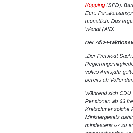
Köpping
(SPD), Bar
Euro Pensionsanspr
monatlich. Das erga
Wendt (AfD).
Der AfD-Fraktionsv
„Der Freistaat Sac
Regierungsmitgliede
volles Amtsjahr gel
bereits ab Vollendu
Während sich CDU-Mi
Pensionen ab 63 fre
Kretschmer solche 
Ministergesetz dahi
mindestens 67 zu ar