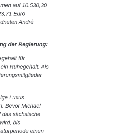
men auf 10.530,30
23,71 Euro
rdneten André
ung der Regierung:
gehalt für
 ein Ruhegehalt. Als
ierungsmitglieder
ige Luxus-
en. Bevor Michael
l das sächsische
wird, bis
laturperiode einen