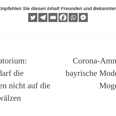
mpfehlen Sie diesen Inhalt Freunden und Bekannte
atorium:
Corona-Amne
darf die
bayrische Model
n nicht auf die
Moge
wälzen