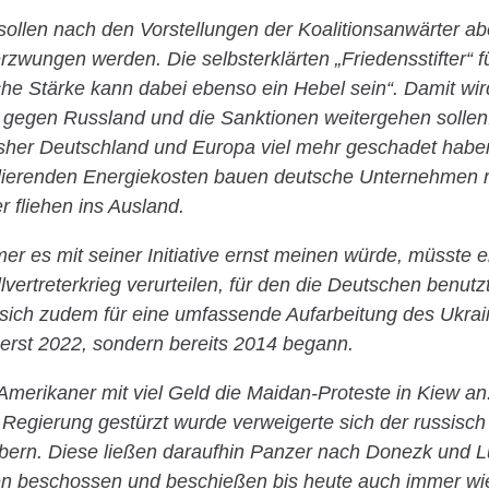
ollen nach den Vorstellungen der Koalitionsanwärter abe
erzwungen werden. Die selbsterklärten „Friedensstifter“ f
iche Stärke kann dabei ebenso ein Hebel sein“. Damit wir
g gegen Russland und die Sanktionen weitergehen solle
isher Deutschland und Europa viel mehr geschadet habe
dierenden Energiekosten bauen deutsche Unternehmen 
r fliehen ins Ausland.
r es mit seiner Initiative ernst meinen würde, müsste 
vertreterkrieg verurteilen, für den die Deutschen benutz
ich zudem für eine umfassende Aufarbeitung des Ukrain
t erst 2022, sondern bereits 2014 begann.
Amerikaner mit viel Geld die Maidan-Proteste in Kiew a
e Regierung gestürzt wurde verweigerte sich der russis
ern. Diese ließen daraufhin Panzer nach Donezk und Lu
en beschossen und beschießen bis heute auch immer w