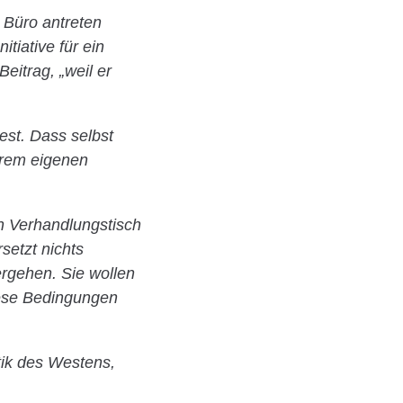
r Büro antreten
tiative für ein
eitrag, „weil er
est. Dass selbst
hrem eigenen
n Verhandlungstisch
setzt nichts
ergehen. Sie wollen
ese Bedingungen
itik des Westens,