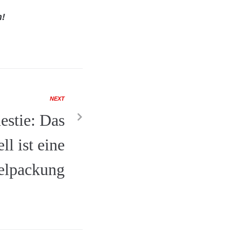
n!
NEXT
stie: Das
l ist eine
lpackung