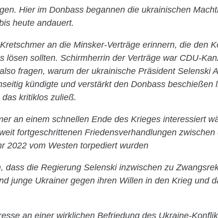
ungen. Hier im Donbass begannen die ukrainischen Macht
bis heute andauert.
 Kretschmer an die Minsker-Verträge erinnern, die den Ko
 lösen sollten. Schirmherrin der Verträge war CDU-Kanz
lso fragen, warum der ukrainische Präsident Selenski 
nseitig kündigte und verstärkt den Donbass beschießen 
as kritiklos zuließ.
r an einem schnellen Ende des Krieges interessiert wä
ie weit fortgeschrittenen Friedensverhandlungen zwischen
hr 2022 vom Westen torpediert wurden
en, dass die Regierung Selenski inzwischen zu Zwangsre
nd junge Ukrainer gegen ihren Willen in den Krieg und d
esse an einer wirklichen Befriedung des Ukraine-Konflik