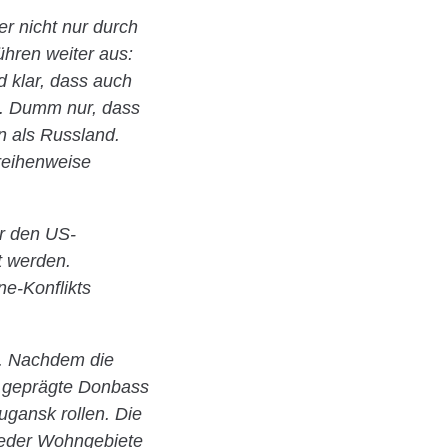
r nicht nur durch
ühren weiter aus:
d klar, dass auch
n. Dumm nur, dass
n als Russland.
reihenweise
er den US-
t werden.
e-Konflikts
n. Nachdem die
ch geprägte Donbass
gansk rollen. Die
ieder Wohngebiete