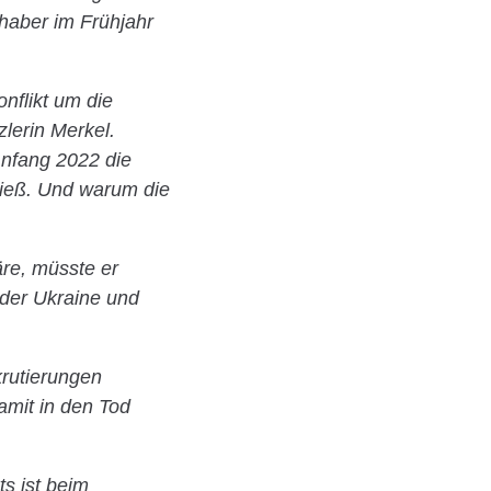
haber im Frühjahr
nflikt um die
lerin Merkel.
Anfang 2022 die
ließ. Und warum die
re, müsste er
 der Ukraine und
krutierungen
amit in den Tod
ts ist beim