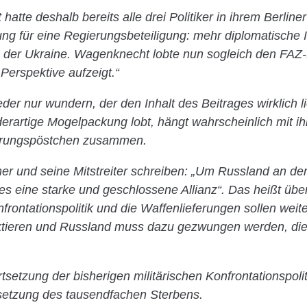
tte deshalb bereits alle drei Politiker in ihrem Berline
ng für eine Regierungsbeteiligung: mehr diplomatische Ini
 der Ukraine. Wagenknecht lobte nun sogleich den FAZ-B
Perspektive aufzeigt.“
der nur wundern, der den Inhalt des Beitrages wirklich li
rartige Mogelpackung lobt, hängt wahrscheinlich mit i
erungspöstchen zusammen.
r und seine Mitstreiter schreiben: „Um Russland an de
es eine starke und geschlossene Allianz“. Das heißt über
frontationspolitik und die Waffenlieferungen sollen weit
ktieren und Russland muss dazu gezwungen werden, di
rtsetzung der bisherigen militärischen Konfrontationspol
setzung des tausendfachen Sterbens.