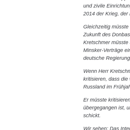
und zivile Einricht
2014 der Krieg, der 
Gleichzeitig müsste
Zukunft des Donbass
Kretschmer müsste a
Minsker-Verträge ei
deutsche Regierung d
Wenn Herr Kretschme
kritisieren, dass d
Russland im Frühja
Er müsste kritisier
übergegangen ist, u
schickt.
Wir sehen: Das Inter