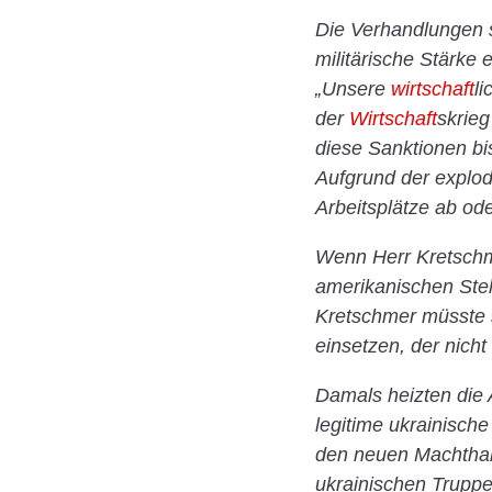
Die Verhandlungen s
militärische Stärke 
„Unsere
wirtschaft
l
der
Wirtschaft
skrie
diese Sanktionen b
Aufgrund der explo
Arbeitsplätze ab ode
Wenn Herr Kretschme
amerikanischen Stell
Kretschmer müsste s
einsetzen, der nich
Damals heizten die 
legitime ukrainisch
den neuen Machthab
ukrainischen Trupp