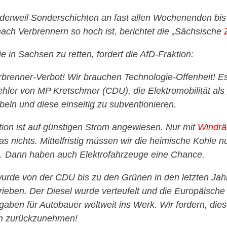
 derweil Sonderschichten an fast allen Wochenenden bis
nach Verbrennern so hoch ist, berichtet die „Sächsische
e in Sachsen zu retten, fordert die AfD-Fraktion:
renner-Verbot! Wir brauchen Technologie-Offenheit! Es
ler von MP Kretschmer (CDU), die Elektromobilität als 
beln und diese einseitig zu subventionieren.
tion ist auf günstigen Strom angewiesen. Nur mit
Windrä
s nichts. Mittelfristig müssen wir die heimische Kohle nu
. Dann haben auch Elektrofahrzeuge eine Chance.
urde von der CDU bis zu den Grünen in den letzten Jah
etrieben. Der Diesel wurde verteufelt und die Europäische
aben für Autobauer weltweit ins Werk. Wir fordern, diese
n zurückzunehmen!