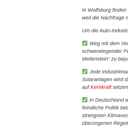
In Wolfsburg finden
weil die Nachfrage 
Um die Auto-Industri
Weg mit dem Verb
schwerwiegender Feh
Meilenstein“ zu beju
Jede Industriena
Solaranlagen wird da
auf
Kernkraft
setzen
In Deutschland w
feindliche Politik b
strengsten Klimavorg
überzogenen Regel