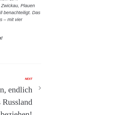
 Zwickau, Plauen
ll benachteiligt. Das
 – mit vier
n!
NEXT
n, endlich
s Russland
beziehen!