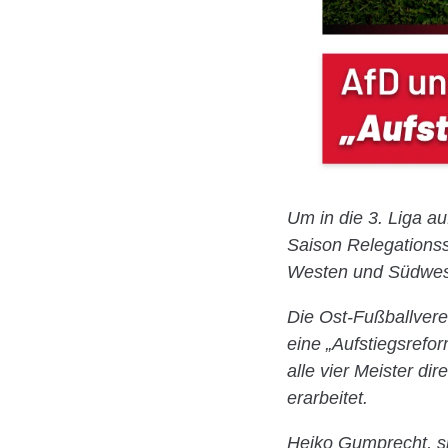
Um in die 3. Liga a
Saison Relegationss
Westen und Südwest
Die Ost-Fußballvere
eine „Aufstiegsrefor
alle vier Meister di
erarbeitet.
Heiko Gumprecht, sp