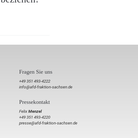
Fragen Sie uns
+49 351 493-4222
info@afd-fraktion-sachsen.de
Pressekontakt
Felix
Menzel
+49 351 493-4220
presse@afd-fraktion-sachsen.de