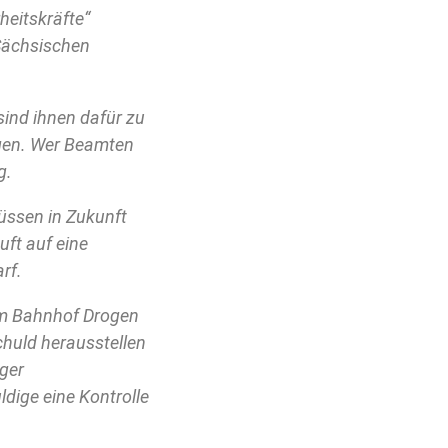
heitskräfte“
 Sächsischen
 sind ihnen dafür zu
ngen. Wer Beamten
g.
üssen in Zukunft
uft auf eine
rf.
am Bahnhof Drogen
chuld herausstellen
iger
dige eine Kontrolle