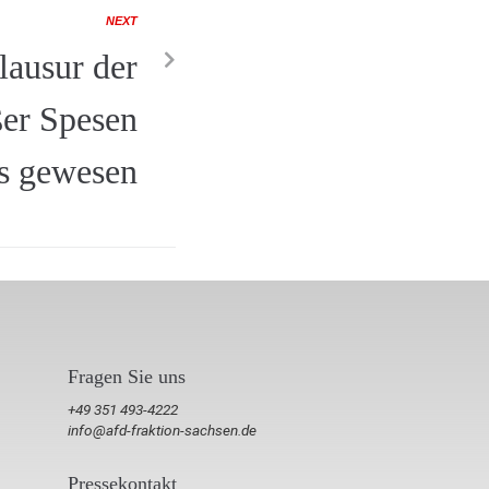
NEXT
lausur der
er Spesen
ts gewesen
Fragen Sie uns
+49 351 493-4222
info@afd-fraktion-sachsen.de
Pressekontakt