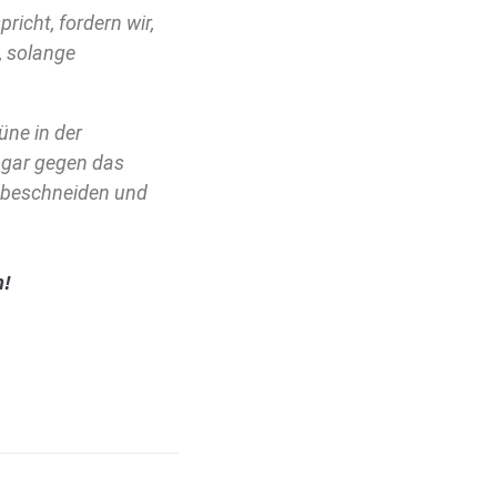
richt, fordern wir,
, solange
üne in der
sogar gegen das
zu beschneiden und
n!