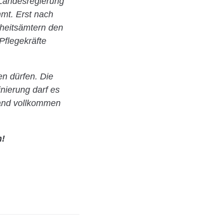
 Landesregierung
mmt. Erst nach
dheitsämtern den
Pflegekräfte
en dürfen. Die
nierung darf es
tand vollkommen
n!