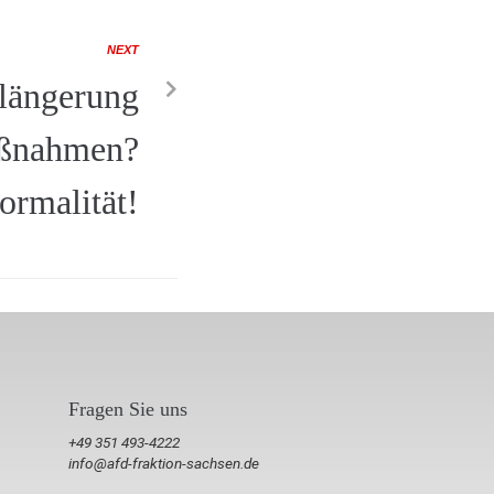
NEXT
längerung
aßnahmen?
ormalität!
Fragen Sie uns
+49 351 493-4222
info@afd-fraktion-sachsen.de