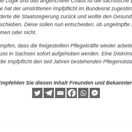
fte Logik und das angerichtete Chaos ist die sächsische
ie hat der umstrittenen Impfpflicht im Bundesrat zugesti
erte die Staatsregierung zurück und wollte den Gesun
chieben. Diese sollen nun entscheiden, ob ungeimpfte 
men oder nicht.
pfen, dass die freigestellten Pflegekräfte wieder arbeit
muss in Sachsen sofort aufgehoben werden. Eine Diskrimi
die Impfpflicht den seit Jahren bestehenden Pflegenots
mpfehlen Sie diesen Inhalt Freunden und Bekannte