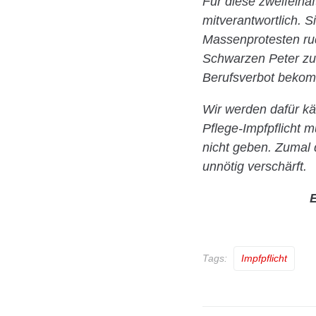
Für diese zweifelha
mitverantwortlich. S
Massenprotesten rud
Schwarzen Peter zus
Berufsverbot bekom
Wir werden dafür käm
Pflege-Impfpflicht 
nicht geben. Zumal 
unnötig verschärft.
E
Tags:
Impfpflicht