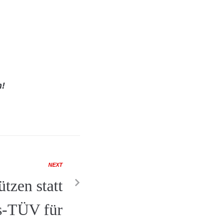
n!
NEXT
tzen statt
s-TÜV für