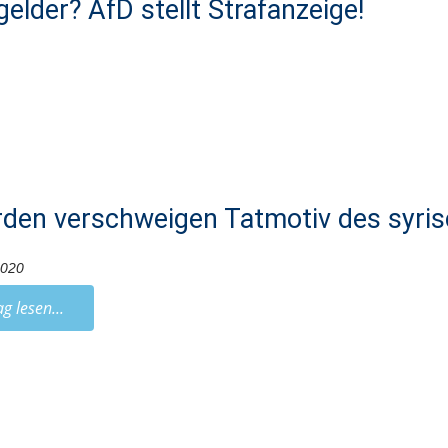
elder? AfD stellt Strafanzeige!
den verschweigen Tatmotiv des syri
2020
ag lesen...