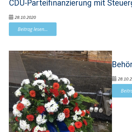
CDU-Parteifinanzierung mit Steuerg
28.10.2020
Beitrag lesen...
Behör
28.10.
Beitr