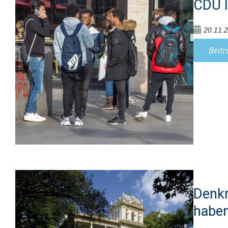
CDU l
20.11.
Beitr
Denkm
haben