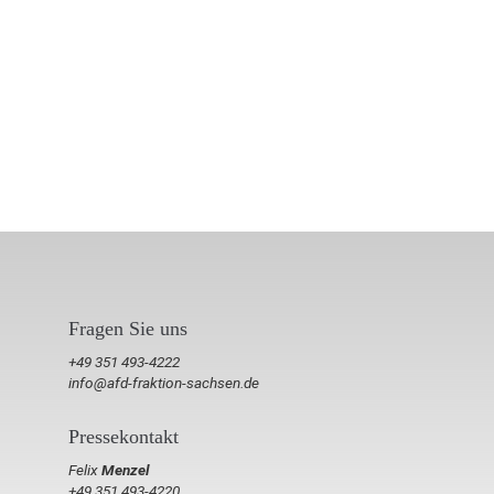
Fragen Sie uns
+49 351 493-4222
info@afd-fraktion-sachsen.de
Pressekontakt
Felix
Menzel
+49 351 493-4220