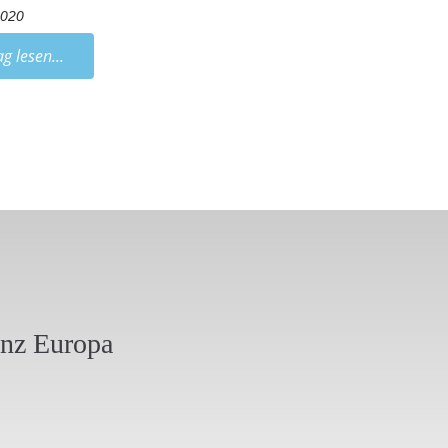
2020
ag lesen...
anz Europa