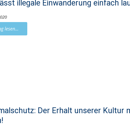
ässt illegale Einwanderung einfach la
2020
ag lesen...
alschutz: Der Erhalt unserer Kultur m
!