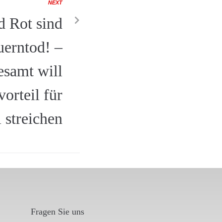
NEXT
d Rot sind
erntod! –
samt will
vorteil für
 streichen
Fragen Sie uns