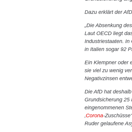
Dazu erklärt der Af
„Die Absenkung des 
Laut OECD liegt das
Industriestaaten. In
in Italien sogar 92 P
Ein Klempner oder e
sie viel zu wenig v
Negativzinsen entwer
Die AfD hat deshalb
Grundsicherung 25 P
eingenommenen Steue
‚
Corona
-Zuschüsse‘
Ruder gelaufene Asyl