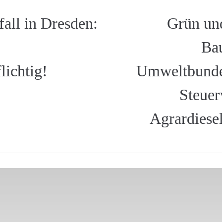
all in Dresden:
Grün un
Bau
lichtig!
Umweltbunde
Steuer
Agrardiesel