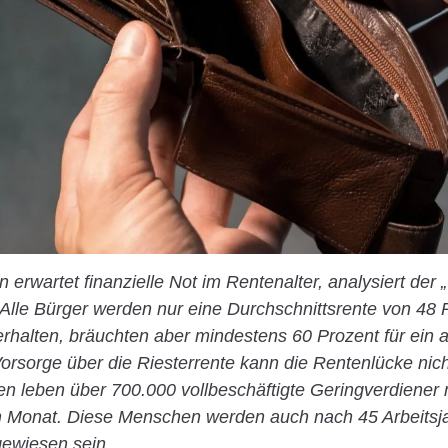
erwartet finanzielle Not im Rentenalter, analysiert der 
Alle Bürger werden nur eine Durchschnittsrente von 48 P
rhalten, bräuchten aber mindestens 60 Prozent für ein
Vorsorge über die Riesterrente kann die Rentenlücke nic
en leben über 700.000 vollbeschäftigte Geringverdiener 
im Monat. Diese Menschen werden auch nach 45 Arbeitsj
ewiesen sein.