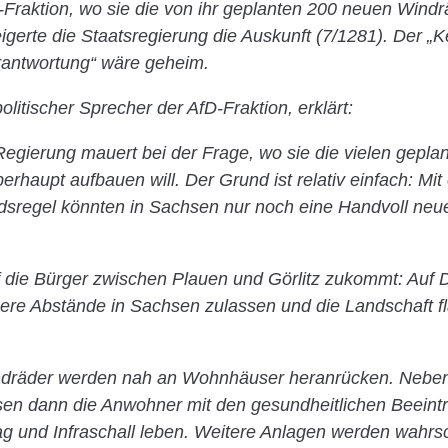
-Fraktion, wo sie die von ihr geplanten 200 neuen Wind
igerte die Staatsregierung die Auskunft (7/1281). Der „
rantwortung“ wäre geheim.
litischer Sprecher der AfD-Fraktion, erklärt:
egierung mauert bei der Frage, wo sie die vielen gepla
rhaupt aufbauen will. Der Grund ist relativ einfach: Mi
sregel könnten in Sachsen nur noch eine Handvoll neue
uf die Bürger zwischen Plauen und Görlitz zukommt: Auf
gere Abstände in Sachsen zulassen und die Landschaft 
dräder werden nah an Wohnhäuser heranrücken. Neben 
sen dann die Anwohner mit den gesundheitlichen Beeint
g und Infraschall leben. Weitere Anlagen werden wahrsc