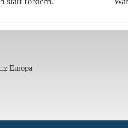
 statt fördern!
Wah
anz Europa