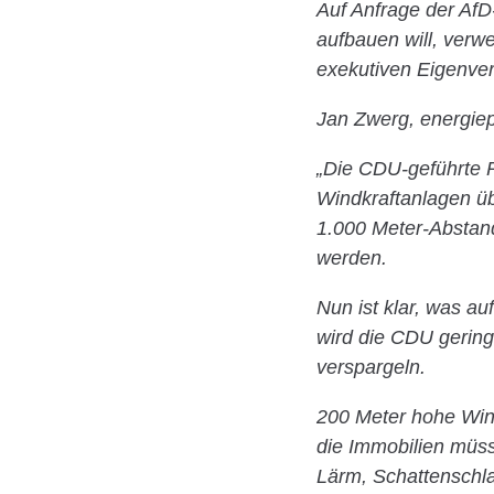
Auf Anfrage der AfD
aufbauen will, verwe
exekutiven Eigenve
Jan Zwerg, energiepo
„Die CDU-geführte R
Windkraftanlagen übe
1.000 Meter-Abstand
werden.
Nun ist klar, was a
wird die CDU gerin
verspargeln.
200 Meter hohe Win
die Immobilien müs
Lärm, Schattenschla