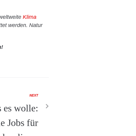
 weltweite
Klima
tet werden. Natur
n!
NEXT
 es wolle:
e Jobs für