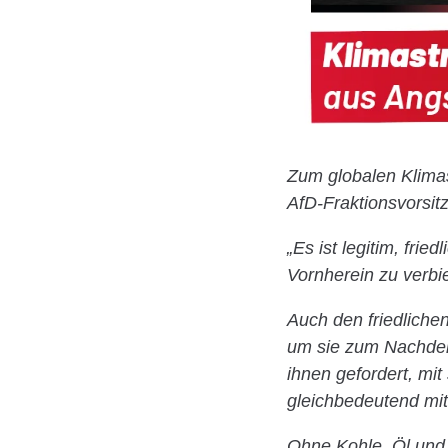
Zum globalen Klimas
AfD-Fraktionsvorsit
„Es ist legitim, fri
Vornherein zu verbi
Auch den friedlich
um sie zum Nachden
ihnen gefordert, mit
gleichbedeutend mit
Ohne Kohle, Öl und