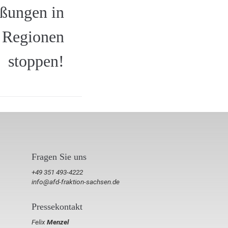
eßungen in
n Regionen
stoppen!
Fragen Sie uns
+49 351 493-4222
info@afd-fraktion-sachsen.de
Pressekontakt
Felix
Menzel