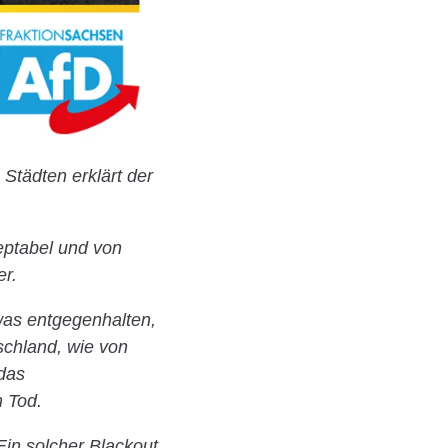
Städten erklärt der
zeptabel und von
er.
was entgegenhalten,
chland, wie von
 das
m Tod.
n solcher Blackout