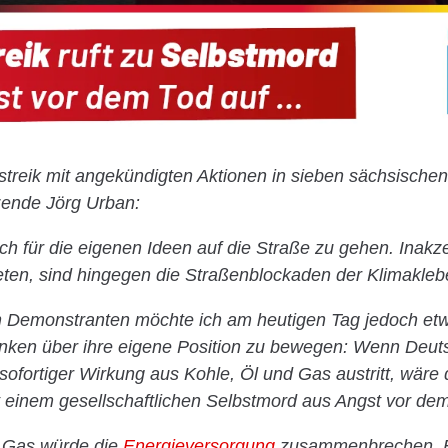
treik mit angekündigten Aktionen in sieben sächsischen 
zende Jörg Urban:
edlich für die eigenen Ideen auf die Straße zu gehen. Inak
eten, sind hingegen die Straßenblockaden der Klimakleb
en Demonstranten möchte ich am heutigen Tag jedoch et
ken über ihre eigene Position zu bewegen: Wenn Deuts
 sofortiger Wirkung aus Kohle, Öl und Gas austritt, wäre
 einem gesellschaftlichen Selbstmord aus Angst vor de
 Gas würde die
Energieversorgung
zusammenbrechen. Ei