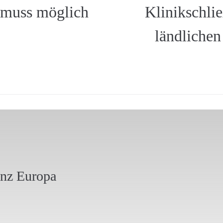
 muss möglich
Klinikschli
ländliche
anz Europa