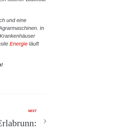
sch und eine
 Agrarmaschinen. In
e Krankenhäuser
ssile
Energie
läuft
n!
NEXT
Erlabrunn: