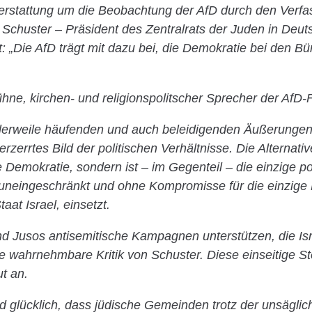
erstattung um die Beobachtung der AfD durch den Verfa
 Schuster – Präsident des Zentralrats der Juden in Deut
: „Die AfD trägt mit dazu bei, die Demokratie bei den Bü
hne, kirchen- und religionspolitscher Sprecher der AfD-F
ttlerweile häufenden und auch beleidigenden Äußerungen
verzerrtes Bild der politischen Verhältnisse. Die Alternati
ie Demokratie, sondern ist – im Gegenteil – die einzige pol
 uneingeschränkt und ohne Kompromisse für die einzige
at Israel, einsetzt.
d Jusos antisemitische Kampagnen unterstützen, die Is
ine wahrnehmbare Kritik von Schuster. Diese einseitige
t an.
d glücklich, dass jüdische Gemeinden trotz der unsägli