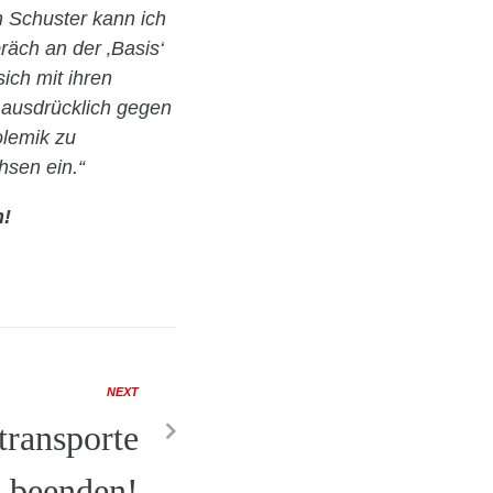
n Schuster kann ich
räch an der ‚Basis‘
ich mit ihren
 ausdrücklich gegen
olemik zu
hsen ein.“
n!
NEXT
transporte
h beenden!