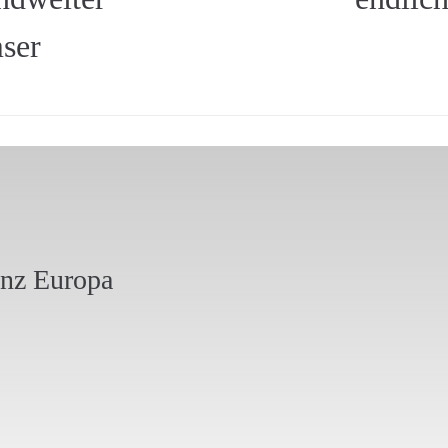
ser
anz Europa