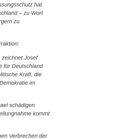
ssungsschutz hat
schland – zu Wort
rgern zu
raktion:
 zeichnet Josef
ve für Deutschland
itische Kraft, die
 Demokratie im
rael schädigen
 Stellungnahme kommt
chen Verbrechen der