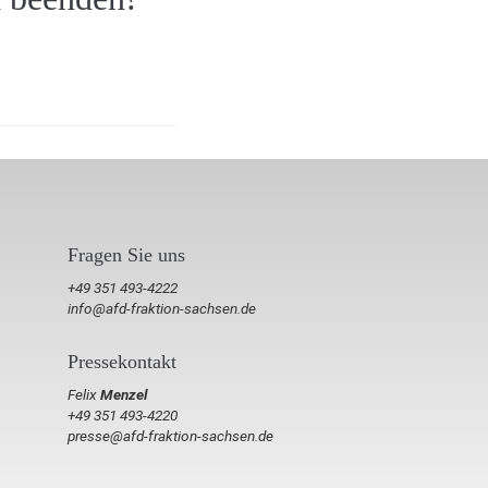
Fragen Sie uns
+49 351 493-4222
info@afd-fraktion-sachsen.de
Pressekontakt
Felix
Menzel
+49 351 493-4220
presse@afd-fraktion-sachsen.de