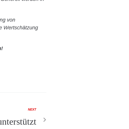
ung von
de Wertschätzung
n!
NEXT
nterstützt