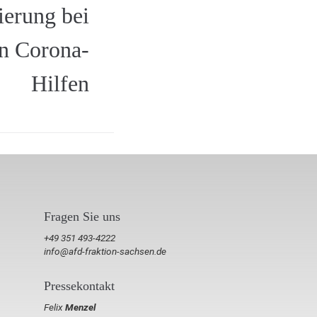
ierung bei
en Corona-
Hilfen
Fragen Sie uns
+49 351 493-4222
info@afd-fraktion-sachsen.de
Pressekontakt
Felix
Menzel