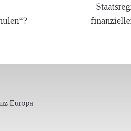
Staatsreg
hulen“?
finanziell
anz Europa