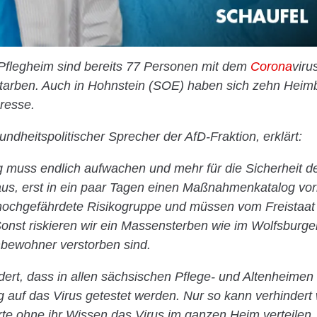
Pflegheim sind bereits 77 Personen mit dem
Corona
virus
arben. Auch in Hohnstein (SOE) haben sich zehn Heimbe
Presse.
ndheitspolitischer Sprecher der AfD-Fraktion, erklärt:
g muss endlich aufwachen und mehr für die Sicherheit
t aus, erst in ein paar Tagen einen Maßnahmenkatalog vor
 hochgefährdete Risikogruppe und müssen vom Freistaa
onst riskieren wir ein Massensterben wie im Wolfsburg
mbewohner verstorben sind.
dert, dass in allen sächsischen Pflege- und Altenheimen 
 auf das Virus getestet werden. Nur so kann verhindert
rte ohne ihr Wissen das Virus im ganzen Heim verteilen.