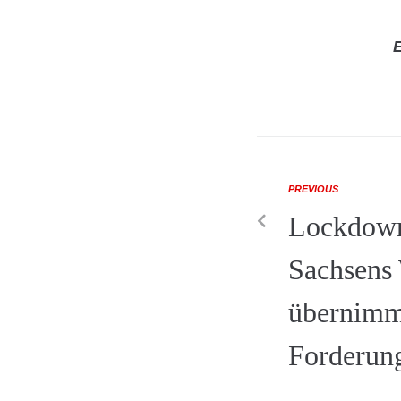
E
PREVIOUS
Lockdown
Sachsens 
übernimm
Forderun