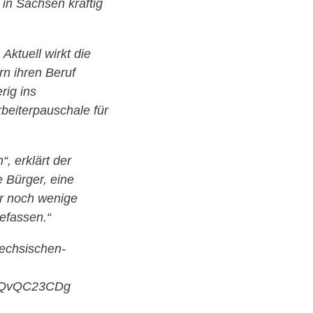
in Sachsen kräftig
Aktuell wirkt die
n ihren Beruf
rig ins
beiterpauschale für
“, erklärt der
e Bürger, eine
ur noch wenige
efassen.“
aechsischen-
HQvQC23CDg