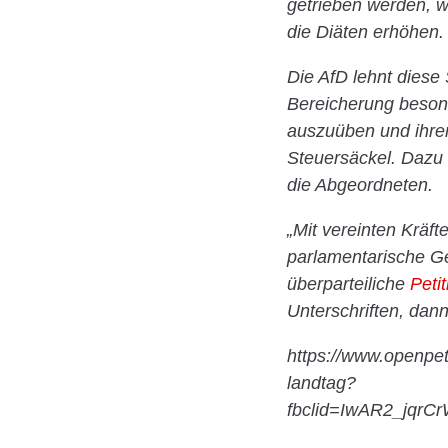
getrieben werden, 
die Diäten erhöhen.
Die AfD lehnt diese 
Bereicherung besond
auszuüben und ihren 
Steuersäckel. Dazu 
die Abgeordneten.
„Mit vereinten Kräft
parlamentarische Ges
überparteiliche
Petit
Unterschriften, dan
https://www.openpeti
landtag?
fbclid=IwAR2_jq