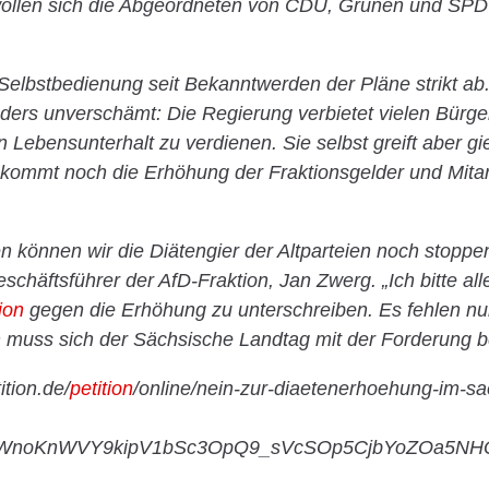
wollen sich die Abgeordneten von CDU, Grünen und SPD 
Selbstbedienung seit Bekanntwerden der Pläne strikt ab. 
ers unverschämt: Die Regierung verbietet vielen Bürger
Lebensunterhalt zu verdienen. Sie selbst greift aber gie
kommt noch die Erhöhung der Fraktionsgelder und Mitar
en können wir die Diätengier der Altparteien noch stoppen
chäftsführer der AfD-Fraktion, Jan Zwerg. „Ich bitte all
ion
gegen die Erhöhung zu unterschreiben. Es fehlen n
n muss sich der Sächsische Landtag mit der Forderung b
tion.de/
petition
/online/nein-zur-diaetenerhoehung-im-s
rCrWnoKnWVY9kipV1bSc3OpQ9_sVcSOp5CjbYoZOa5N