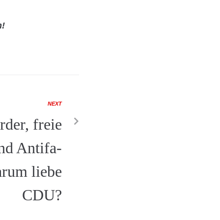
n!
NEXT
der, freie
nd Antifa-
arum liebe
CDU?