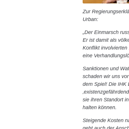
Zur Regierungserklä
Urban:
„Der Einmarsch russ
Er ist damit als völk
Konflikt involvierte
eine Verhandlungslö
Sanktionen und Waff
schaden wir uns vor
dem Spiel! Die IHK 
‚existenzgefährdend
sie ihren Standort 
halten können.
Steigende Kosten na
geht auch der Ansch