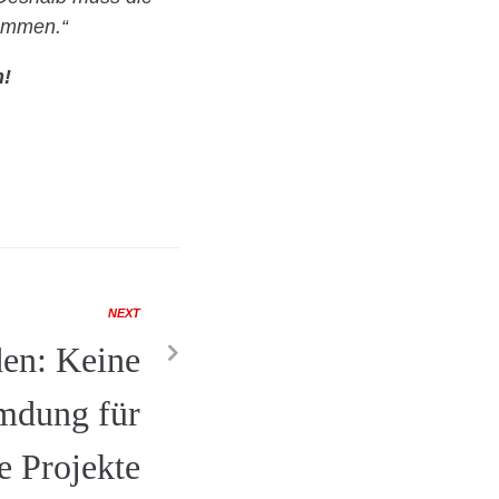
dämmen.“
n!
NEXT
en: Keine
mdung für
e Projekte