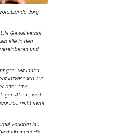
svorsitzende Jörg
s UN-Gewaltverbot.
alb alle in den
u vereinbaren und
ingen. Mit ihnen
eht inzwischen auf
r öfter eine
lagen Alarm, weil
iepreise nicht mehr
mal verloren ist,
 Deshalb muss die