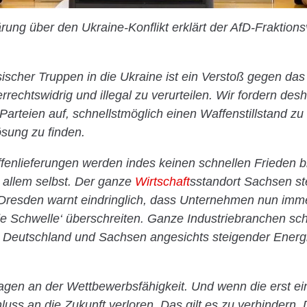
rung über den Ukraine-Konflikt erklärt der AfD-Fraktion
ischer Truppen in die Ukraine ist ein Verstoß gegen da
errechtswidrig und illegal zu verurteilen. Wir fordern desh
n Parteien auf, schnellstmöglich einen Waffenstillstand z
sung zu finden.
enlieferungen werden indes keinen schnellen Frieden br
 allem selbst. Der ganze
Wirtschaft
sstandort Sachsen st
Dresden warnt eindringlich, dass Unternehmen nun imme
e Schwelle‘ überschreiten. Ganze Industriebranchen sch
in Deutschland und Sachsen angesichts steigender Energ
gen an der Wettbewerbsfähigkeit. Und wenn die erst ein
luss an die Zukunft verloren. Das gilt es zu verhindern.