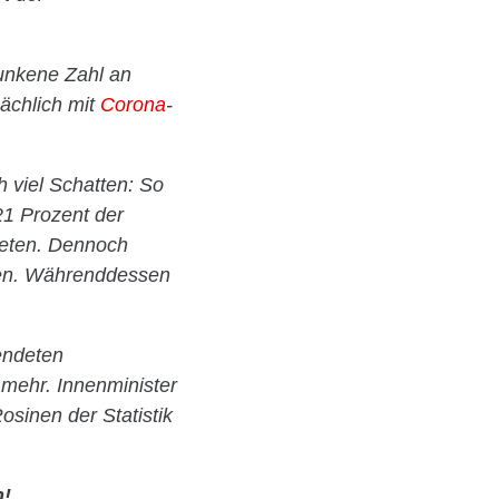
unkene Zahl an
ächlich mit
Corona
-
ch viel Schatten: So
21 Prozent der
reten. Dennoch
ben. Währenddessen
lendeten
 mehr. Innenminister
osinen der Statistik
n!