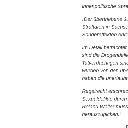
innenpolitische Spr
„Der übertriebene J
Straftaten in Sachs
Sondereffekten erkl
Im Detail betrachtet,
sind die Drogendeli
Tatverdächtigen sin
wurden von den übe
haben die unerlaubt
Regelrecht erschreck
Sexualdelikte durch
Roland Wöller muss 
herauszupicken.“
E