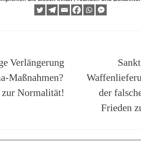
ge Verlängerung
Sankt
na-Maßnahmen?
Waffenliefer
zur Normalität!
der falsc
Frieden z