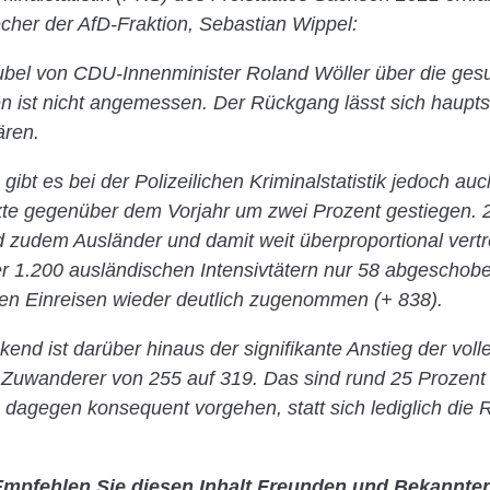
echer der AfD-Fraktion, Sebastian Wippel:
ubel von CDU-Innenminister Roland Wöller über die ges
en ist nicht angemessen. Der Rückgang lässt sich haupts
ären.
 gibt es bei der Polizeilichen Kriminalstatistik jedoch au
kte gegenüber dem Vorjahr um zwei Prozent gestiegen. 
d zudem Ausländer und damit weit überproportional vert
r 1.200 ausländischen Intensivtätern nur 58 abgescho
en Einreisen wieder deutlich zugenommen (+ 838).
end ist darüber hinaus der signifikante Anstieg der vol
 Zuwanderer von 255 auf 319. Das sind rund 25 Prozent
dagegen konsequent vorgehen, statt sich lediglich die R
mpfehlen Sie diesen Inhalt Freunden und Bekannte