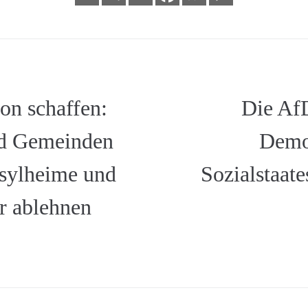
on schaffen:
Die Af
nd Gemeinden
Demo
sylheime und
Sozialstaate
r ablehnen