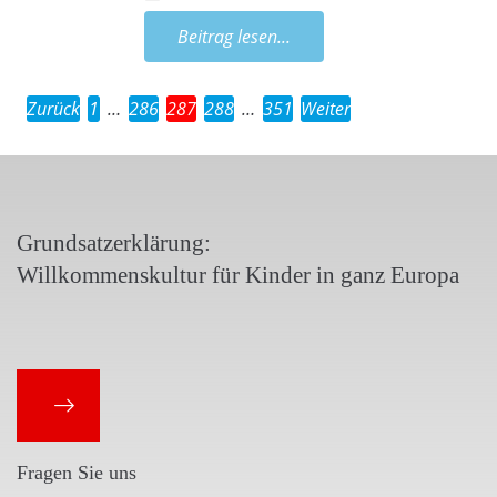
Beitrag lesen...
Zurück
1
…
286
287
288
…
351
Weiter
Grundsatzerklärung:
Willkommenskultur für Kinder in ganz Europa
Fragen Sie uns