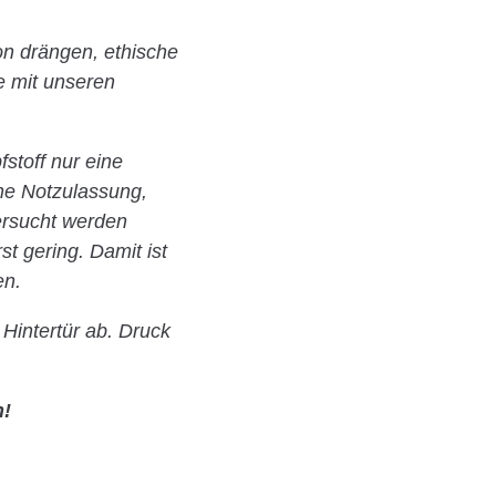
ion drängen, ethische
e mit unseren
stoff nur eine
eine Notzulassung,
ersucht werden
t gering. Damit ist
en.
 Hintertür ab. Druck
n!