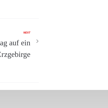
NEXT
ag auf ein
rzgebirge