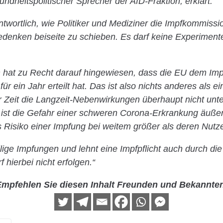
ndheitspolitischer Sprecher der AfD-Fraktion, erklärt:
ntwortlich, wie Politiker und Mediziner die Impfkommiss
denken beiseite zu schieben. Es darf keine Experiment
hat zu Recht darauf hingewiesen, dass die EU dem Impf
ür ein Jahr erteilt hat. Das ist also nichts anderes als 
er Zeit die Langzeit-Nebenwirkungen überhaupt nicht unt
 ist die Gefahr einer schweren Corona-Erkrankung äußers
s Risiko einer Impfung bei weitem größer als deren Nutz
willige Impfungen und lehnt eine Impfpflicht auch durch die
f hierbei nicht erfolgen.“
mpfehlen Sie diesen Inhalt Freunden und Bekannte