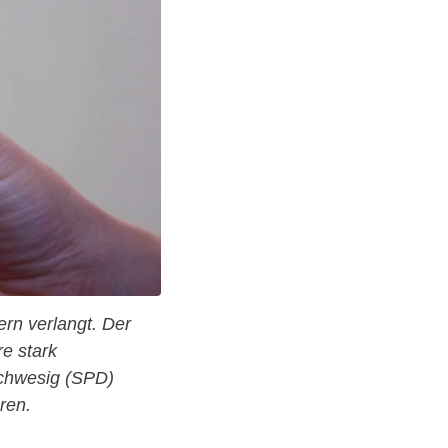
rn verlangt. Der
re stark
chwesig (SPD)
ren.