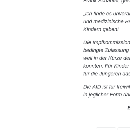
Frank Schaufel, gesu
„Ich finde es unvera
und medizinische Be
Kindern geben!
Die Impfkommission 
bedingte Zulassung f
weil in der Kürze d
konnten. Für Kinder
für die Jüngeren da
Die AfD ist für frei
in jeglicher Form dar
E