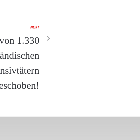
NEXT
von 1.330
ländischen
ensivtätern
eschoben!