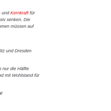
- und
Kernkraft
für
iv senken. Die
nehmen müssen auf
litz und Dresden
 nur die Hälfte
d mit Wohlstand für
n!