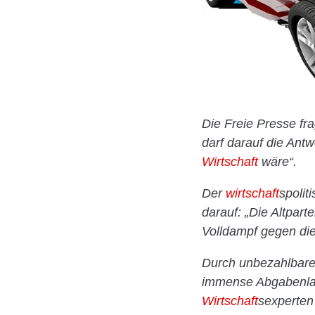
Die Freie Presse fr
darf darauf die Antw
Wirtschaft
wäre“.
Der
wirtschaft
spolit
darauf: „Die Altpar
Volldampf gegen di
Durch unbezahlbar
immense Abgabenlast
Wirtschaft
sexperten