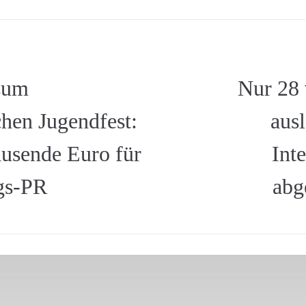
zum
Nur 28 
hen Jugendfest:
aus
usende Euro für
Int
gs-PR
abg