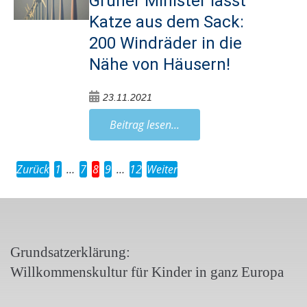
Grüner Minister lässt
Katze aus dem Sack:
200 Windräder in die
Nähe von Häusern!
23.11.2021
Beitrag lesen...
Zurück
1
…
7
8
9
…
12
Weiter
Grundsatzerklärung:
Willkommenskultur für Kinder in ganz Europa