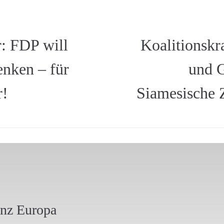
: FDP will
Koalitionsk
enken – für
und G
r!
Siamesische 
anz Europa