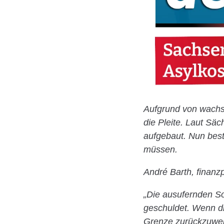
Aufgrund von wach
die Pleite. Laut Sä
aufgebaut. Nun best
müssen.
André Barth, finanzp
„Die ausufernden So
geschuldet. Wenn die
Grenze zurückzuwei