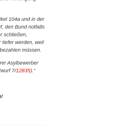
ikel 104a und in der
f, den Bund notfalls
r schließen,
tiefer werden, weil
 bezahlen müssen.
rer Asylbewerber
wurf 7/
12835
).“
n!