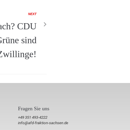
NEXT
rach? CDU
rüne sind
Zwillinge!
Fragen Sie uns
+49 351 493-4222
info@afd-fraktion-sachsen.de