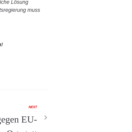
liche Lösung
atsregierung muss
n!
NEXT
gegen EU-