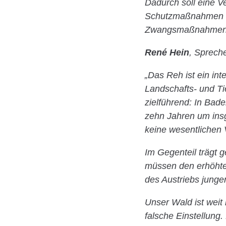
Dadurch soll eine V
Schutzmaßnahmen fü
Zwangsmaßnahmen an
René Hein
, Spreche
„Das Reh ist ein int
Landschafts- und Ti
zielführend: In Bad
zehn Jahren um ins
keine wesentlichen 
Im Gegenteil trägt 
müssen den erhöhte
des Austriebs jung
Unser Wald ist weit
falsche Einstellung