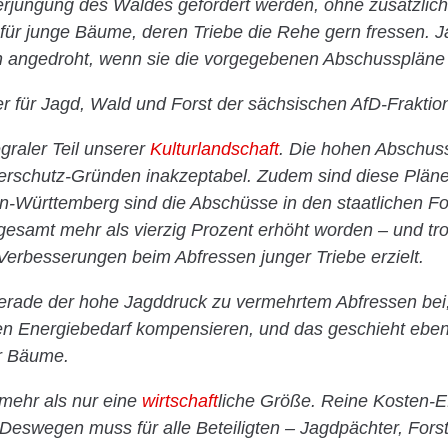
erjüngung des Waldes gefördert werden, ohne zusätzlic
r junge Bäume, deren Triebe die Rehe gern fressen. 
gedroht, wenn sie die vorgegebenen Abschusspläne ni
r für Jagd, Wald und Forst der sächsischen AfD-Fraktion,
egraler Teil unserer
Kulturlandschaft
. Die hohen Abschus
erschutz-Gründen inakzeptabel. Zudem sind diese Pläne
en-Württemberg sind die Abschüsse in den staatlichen For
gesamt mehr als vierzig Prozent erhöht worden – und t
Verbesserungen beim Abfressen junger Triebe erzielt.
gerade der hohe Jagddruck zu vermehrtem Abfressen bei,
n Energiebedarf kompensieren, und das geschieht eben
er Bäume.
 mehr als nur eine
wirtschaft
liche Größe. Reine Kosten-Eff
. Deswegen muss für alle Beteiligten – Jagdpächter, For