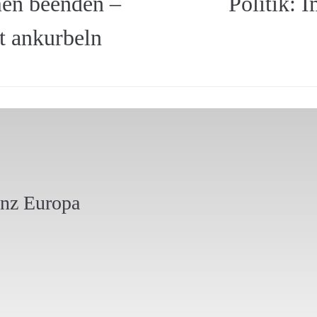
n beenden –
Politik: I
t ankurbeln
anz Europa